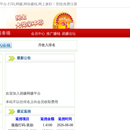
台-打码,网赚,网络赚钱,网上兼职！
登陆
|
免费注册
任务墙
会员中心
推广赚钱
易赚论坛
月收入排名
最新公告
欢迎加入易赚网赚平台
本站不以任何名义向会员收取费用
工资日结，提现3分钟内到账
最近返佣
会员可加群
返佣项目
返佣金额
返佣时间
薇薇打码-奖励
1.4100
2026-08-08
三号群:722517579