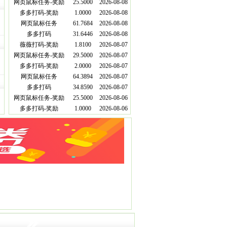
网页鼠标任务-奖励
25.5000
2026-08-08
qq号必须和网站的qq号一样才可以加群
多多打码-奖励
1.0000
2026-08-08
网页鼠标任务
61.7684
2026-08-08
多多打码
31.6446
2026-08-08
薇薇打码-奖励
1.8100
2026-08-07
网页鼠标任务-奖励
29.5000
2026-08-07
多多打码-奖励
2.0000
2026-08-07
网页鼠标任务
64.3894
2026-08-07
多多打码
34.8590
2026-08-07
网页鼠标任务-奖励
25.5000
2026-08-06
多多打码-奖励
1.0000
2026-08-06