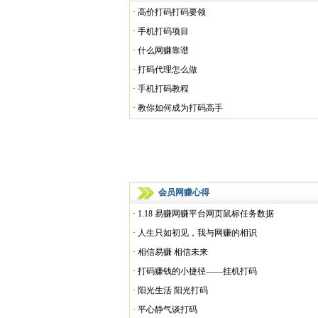
·
高价打码打码要领
·
手机打码项目
·
什么网赚靠谱
·
打码代理怎么做
·
手机打码教程
·
教你如何成为打码高手
会员网赚心得
·
1.18 易赚网赚平台网页鼠标任务数据
·
人生只如初见，我与网赚的相识
·
相信易赚 相信未来
·
打码赚钱的小捷径——挂机打码
·
阳光生活 阳光打码
·
平心静气谈打码