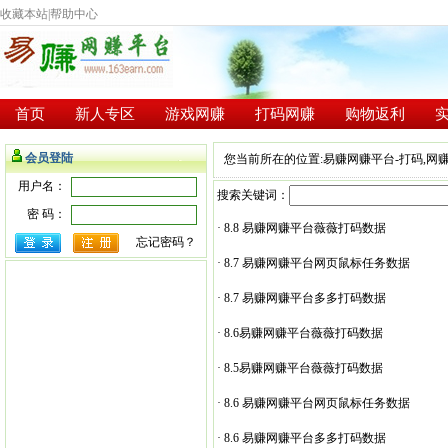
收藏本站
|
帮助中心
首页
新人专区
游戏网赚
打码网赚
购物返利
会员登陆
您当前所在的位置:
易赚网赚平台-打码,网赚
用户名：
搜索关键词：
密 码：
·
8.8 易赚网赚平台薇薇打码数据
忘记密码？
·
8.7 易赚网赚平台网页鼠标任务数据
·
8.7 易赚网赚平台多多打码数据
·
8.6易赚网赚平台薇薇打码数据
·
8.5易赚网赚平台薇薇打码数据
·
8.6 易赚网赚平台网页鼠标任务数据
·
8.6 易赚网赚平台多多打码数据