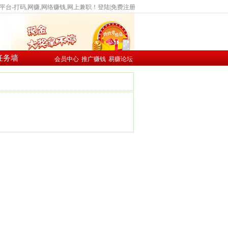
台-打码,网赚,网络赚钱,网上兼职！
登陆
|
免费注册
任务墙
会员中心
推广赚钱
易赚论坛