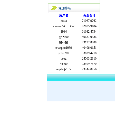
返佣排名
用户名
佣金合计
oasta
71067.9762
xiaocao54181452
62875.9184
1984
61682.4734
gjs2000
50437.9834
猪vs猪
43137.8888
zhangbo1989
40406.0151
yoku789
33839.4218
ysog
24503.2110
ttk990
23409.7470
wqabcjz135
23244.0456