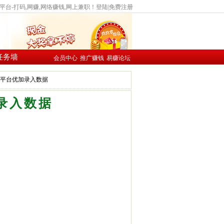
台-打码,网赚,网络赚钱,网上兼职！
登陆
|
免费注册
任务墙
会员中心
推广赚钱
易赚论坛
赚网赚平台优加录入数据
加录入数据