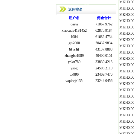
MKHX00
MKHX00
返佣排名
MKHX00
用户名
佣金合计
MKHX00
oasta
71067.9762
MKHX00
xiaocao54181452
62875.9184
MKHX00
1984
61682.4734
MKHX00
gjs2000
50437.9834
MKHX00
猪vs猪
43137.8888
MKHX00
zhangbo1989
40406.0151
MKHX00
yoku789
33839.4218
MKHX00
ysog
24503.2110
MKHX00
ttk990
23409.7470
MKHX00
wqabcjz135
23244.0456
MKHX00
MKHX00
MKHX00
MKHX00
MKHX00
MKHX00
MKHX00
MKHX00