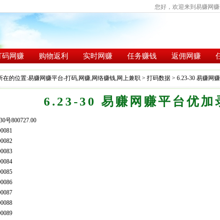
您好，欢迎来到易赚网赚平
打码网赚
购物返利
实时网赚
任务赚钱
返佣网赚
所在的位置:
易赚网赚平台-打码,网赚,网络赚钱,网上兼职
>
打码数据
> 6.23-30 易
6.23-30 易赚网赚平台优
30号800727.00
0081
0082
0083
0084
0085
0086
0087
0088
0089