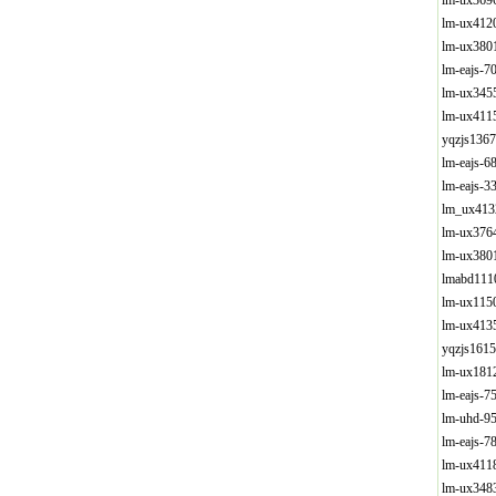
lm-ux369
lm-ux412
lm-ux380
lm-eajs-
lm-ux345
lm-ux411
yqzjs136
lm-eajs-
lm-eajs-
lm_ux413
lm-ux376
lm-ux380
lmabd111
lm-ux115
lm-ux413
yqzjs161
lm-ux181
lm-eajs-
lm-uhd-9
lm-eajs-
lm-ux411
lm-ux348