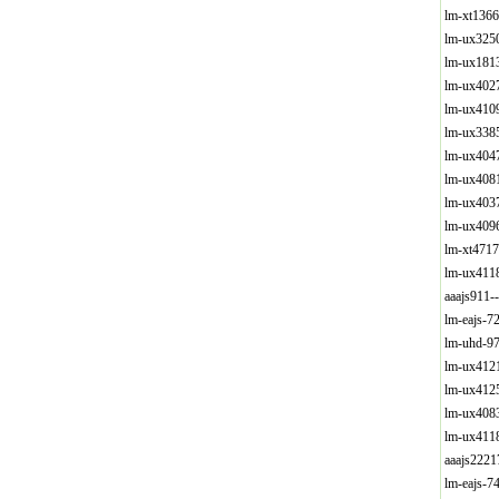
lm-xt136
lm-ux325
lm-ux181
lm-ux402
lm-ux410
lm-ux338
lm-ux404
lm-ux408
lm-ux403
lm-ux409
lm-xt471
lm-ux411
aaajs911
lm-eajs-
lm-uhd-9
lm-ux412
lm-ux412
lm-ux408
lm-ux411
aaajs222
lm-eajs-