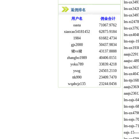
lm-ux349
lm-ux342
返佣排名
lm-ux349
用户名
佣金合计
lm-xt247
oasta
71067.9762
lm-ux379
xiaocao54181452
62875.9184
lm-ux404
1984
61682.4734
lm-eajs-
gjs2000
50437.9834
lm-ux193
猪vs猪
43137.8888
aaajs229
zhangbo1989
40406.0151
aaajsc-4
yoku789
33839.4218
lm-ux361
ysog
24503.2110
lm-ux404
ttk990
23409.7470
lm-ttjs1
wqabcjz135
23244.0456
aaajs236
aaajs236
lm-eajs-
lm-eajs-
lm-ux479
lm-eajs-
lm-eajs-
eajs-15-