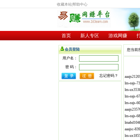
收藏本站
|
帮助中心
首页
新人专区
游戏网赚
会员登陆
您当前
用户名：
密 码：
忘记密码？
aaajs212
lm-eajs-
lm-ux353
lm-eajs-
lm-eajs-
aaajs235
lm-eajs-
lmabd104
aaajsc-8
lm-ux185