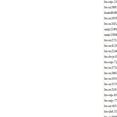
lm-eajs-
lm-ux380
lmabd638
lm-ux205
lm-ux345
aaajs224
aaajs230
lm-ux272
lm-ux412
lm-ux224
lm-dwjs1
lm-eajs-
lm-ux373
lm-ux380
lm-ux161
lm-ux317
lm-ux324
lm-eajs-
lm-eajs-
lm-ux185
lm-uhd-5