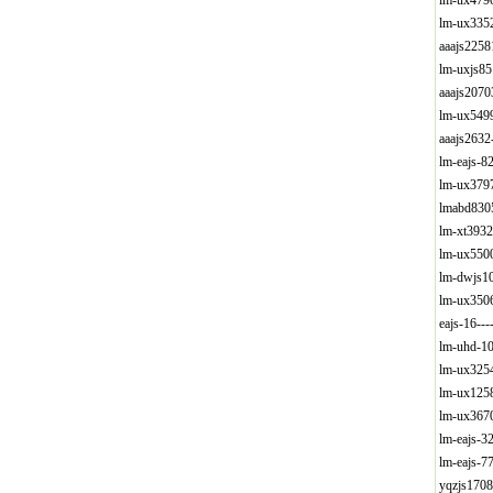
lm-ux479
lm-ux335
aaajs225
lm-uxjs8
aaajs207
lm-ux549
aaajs263
lm-eajs-
lm-ux379
lmabd830
lm-xt393
lm-ux550
lm-dwjs1
lm-ux350
eajs-16-
lm-uhd-1
lm-ux325
lm-ux125
lm-ux367
lm-eajs-
lm-eajs-
yqzjs170