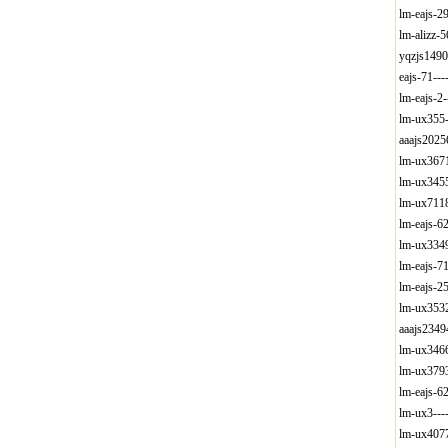
lm-eajs-
lm-alizz
yqzjs149
eajs-71-
lm-eajs-
lm-ux355
aaajs202
lm-ux367
lm-ux345
lm-ux711
lm-eajs-
lm-ux334
lm-eajs-
lm-eajs-
lm-ux353
aaajs234
lm-ux346
lm-ux379
lm-eajs-
lm-ux3--
lm-ux407